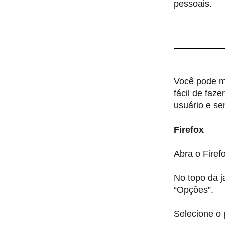
pessoais.
Você pode mo
fácil de faz
usuário e s
Firefox
Abra o Firef
No topo da j
“Opções”.
Selecione o 