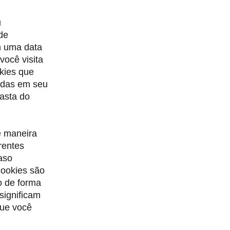
u
de
m uma data
você visita
okies que
adas em seu
asta do
e maneira
rentes
aso
cookies são
o de forma
significam
que você