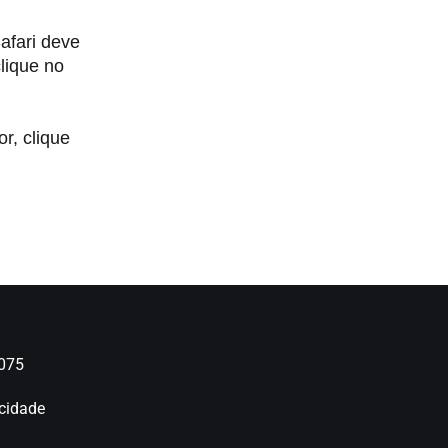
afari deve
lique no
r, clique
3075
acidade