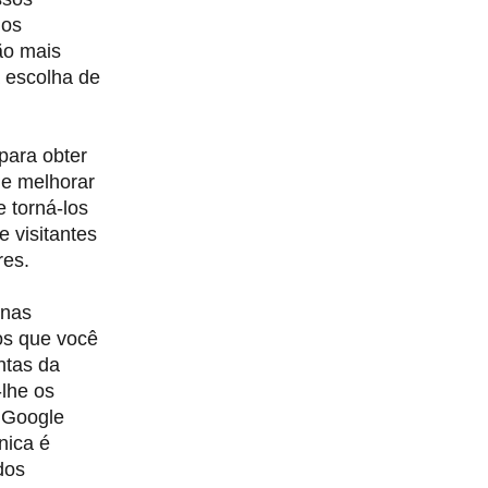
 os
ão mais
 escolha de
para obter
de melhorar
e torná-los
 visitantes
res.
 nas
os que você
ntas da
lhe os
o Google
nica é
dos