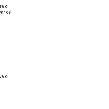
ra o
var os
va o