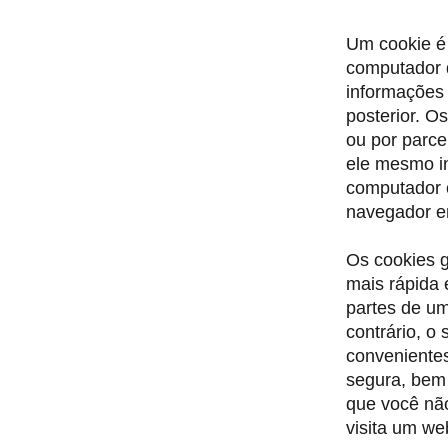
Um cookie é
computador q
informações 
posterior. O
ou por parce
ele mesmo i
computador 
navegador e
Os cookies g
mais rápida 
partes de um
contrário, o
convenientes
segura, bem 
que você nã
visita um we