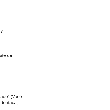
s”.
site de
dade” (Você
 dentada,