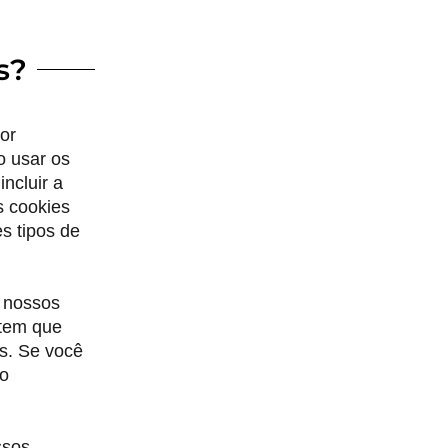
s?
or
o usar os
ncluir a
s cookies
s tipos de
r nossos
item que
s. Se você
ão
ssos