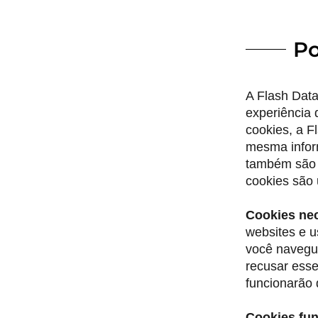
Po
A Flash Data
experiência 
cookies, a F
mesma inform
também são u
cookies são
Cookies ne
websites e u
você navegue
recusar esse
funcionarão 
Cookies fun